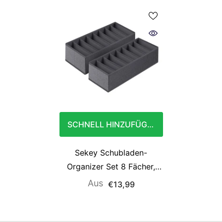
SCHNELL HINZUFÜGEN
Sekey Schubladen-
Organizer Set 8 Fächer,
Vliesstoff, 2 Größen
Aus
€13,99
(19×40×11 cm &
22×51×11 cm), für Kleidung,
Accessoires &