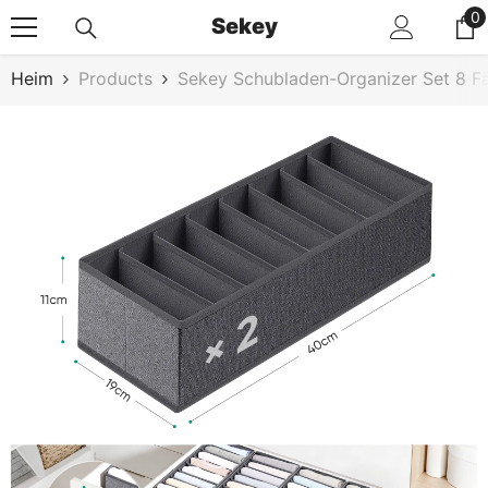
Zum Inhalt Springen
0
0
Sekey
Ar
Heim
Products
Sekey Schubladen-Organizer Set 8 Fäc