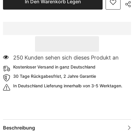
In Den Warenkorb Legen
8
8
Fächer,
Fächer,
Vliesstoff,
Vliesstoff,
2
2
Größen
Größen
(19×40×11 cm
(19×40×11 cm
&amp;
&amp;
22×51×11 cm),
22×51×11 cm),
für
für
Kleidung,
Kleidung,
Accessoires
Accessoires
&amp;
&amp;
250 Kunden sehen sich dieses Produkt an
Alltagsartikel
Alltagsartikel
Kostenloser Versand in ganz Deutschland
30 Tage Rückgabesfrist, 2 Jahre Garantie
In Deutschland Lieferung innerhalb von 3-5 Werktagen.
Beschreibung