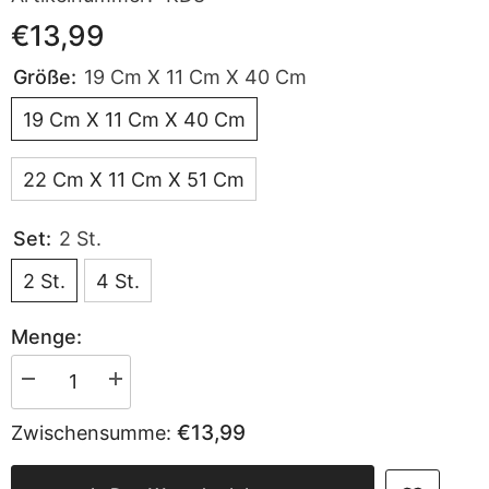
€13,99
Größe:
19 Cm X 11 Cm X 40 Cm
19 Cm X 11 Cm X 40 Cm
22 Cm X 11 Cm X 51 Cm
Set:
2 St.
2 St.
4 St.
Menge:
Menge
Menge
verringern
erhöhen
für
für
€13,99
Zwischensumme:
Sekey
Sekey
Schubladen-
Schubladen-
Organizer
Organizer
Set
Set