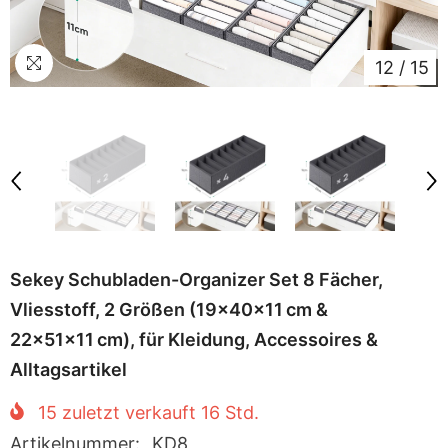
12
/
15
Sekey Schubladen-Organizer Set 8 Fächer,
Vliesstoff, 2 Größen (19×40×11 cm &
22×51×11 cm), für Kleidung, Accessoires &
Alltagsartikel
15
zuletzt verkauft
16
Std.
Artikelnummer:
KD8