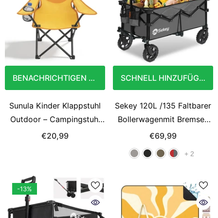
BENACHRICHTIGEN SIE MICH
SCHNELL HINZUFÜGEN
Sunula Kinder Klappstuhl
Sekey 120L /135 Faltbarer
Outdoor – Campingstuhl
Bollerwagenmit Bremsen
mit Löwe-Motiv Gelb &
Handwagen Geländereifen
€20,99
€69,99
Getränkehalter, leicht &
+
2
faltbar für Garten, Picknick
& Camping
-13%