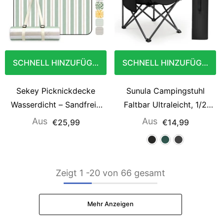
SCHNELL HINZUFÜGEN
SCHNELL HINZUFÜGEN
Sekey Picknickdecke
Sunula Campingstuhl
Wasserdicht – Sandfreie
Faltbar Ultraleicht, 1/2
Stranddecke mit
Stück, Tragbar mit
Aus
Aus
€25,99
€14,99
Klassischem
Tragetasche und
Streifenmuster in Hellgrün,
Seitentaschen, 100 kg
Hellbraun & Weiß, PEVA-
Belastbar, Rutschfeste
Zeigt
1
-
20
von 66 gesamt
Unterseite & Tragegurt für
Füße, Mondstuhl Design,
Picknick, Camping und
Für Camping, Angeln,
Strand
Picknick, Garten, Strand,
Mehr Anzeigen
600D Oxford-Stoff