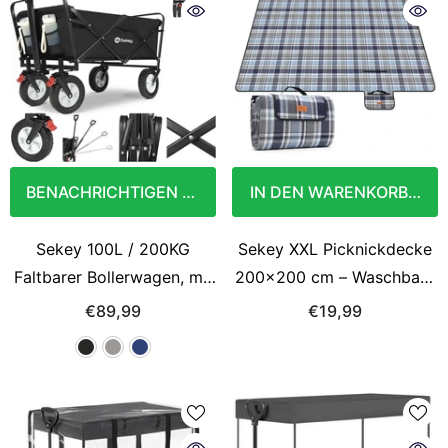
BENACHRICHTIGEN SIE MICH
IN DEN WARENKORB LEG
Sekey 100L / 200KG
Sekey XXL Picknickdecke
Faltbarer Bollerwagen, mit
200x200 cm – Waschbare
Bremsen und
& Schmutzabweisende
€89,99
€19,99
Vollgummirädern
Camping- und
Stranddecke, Faltbar &
Bequem für Outdoor, Park
& Wiese