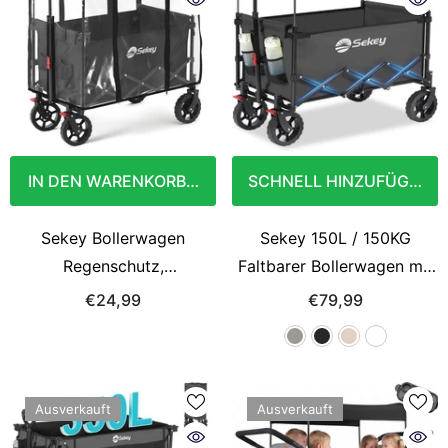
IN DEN WARENKORB LEGEN
SCHNELL HINZUFÜGEN
Sekey Bollerwagen
Sekey 150L / 150KG
Regenschutz,
Faltbarer Bollerwagen mit
75x50x65cm
Dach, Bremsen
€24,99
€79,99
Ausverkauft
Ausverkauft