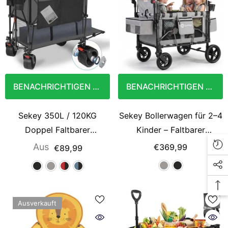
BENACHRICHTIGEN SIE MICH
BENACHRICHTIGEN SIE MICH
Sekey 350L / 120KG
Sekey Bollerwagen für 2–4
Doppel Faltbarer
Kinder – Faltbarer
Bollerwagen, Patentiert
Kinderwagen mit Dach, 4
Aus
€369,99
€89,99
Zusammenfaltbar aus Vier
Sitze mit 5-Punkt-
Richtungen, mit Bremsen
Gurtsystem, Duo-
und Extra Breiten Rädern
Schiebegriff, großer
Stauraum & All-Terrain
Ausverkauft
Räder (Modell SS7070)