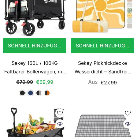
SCHNELL HINZUFÜGEN
SCHNELL HINZUFÜGEN
Sekey 160L / 100KG
Sekey Picknickdecke
Faltbarer Bollerwagen, mit
Wasserdicht – Sandfreie
Praktischem
Stranddecke mit Sonnen-
Aus
€79,99
€69,99
€27,99
Reißverschluss
Motiv, Sonnenmuster,
PEVA-Unterseite &
Tragegurt für Picknick,
Camping und Strand