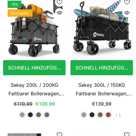
-8%
Bestseller
SCHNELL HINZUFÜGEN
SCHNELL HINZUFÜGEN
Sekey 200L / 200KG
Sekey 300L / 150KG
Faltbarer Bollerwagen,
Faltbarer Bollerwagen,
Patentiert
Patentiert
€119,99
€109,99
€139,99
Zusammenfaltbar aus Vier
Zusammenfaltbar aus Vier
+
1
Richtungen, mit Bremsen
Richtungen, mit Bremsen
Rädern
und Extra Breiten Rädern