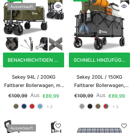
Ausflüge
Ausverkauft
BENACHRICHTIGEN SIE MICH
SCHNELL HINZUFÜGEN
Sekey 94L / 200KG
Sekey 200L / 150KG
Faltbarer Bollerwagen, mit
Faltbarer Bollerwagen,
Bremsen und Extra Breiten
Patentiert
Aus
Aus
€109,99
€109,99
€89,99
€89,99
Rädern
Zusammenfaltbar aus Vier
+
2
+
1
Richtungen, mit Bremsen
Ausverkauft