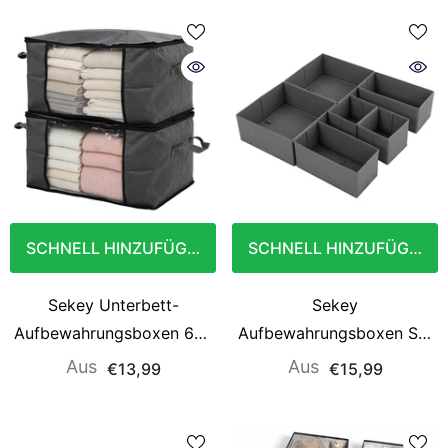
SCHNELL HINZUFÜGEN
SCHNELL HINZUFÜGEN
Sekey Unterbett-
Sekey
Aufbewahrungsboxen 60L
Aufbewahrungsboxen Set
& 90L Set für Kleidung,
S 6er Stoffboxen in
Aus
Aus
€13,99
€15,99
Bettwäsche und saisonale
verschiedenen Größen |
Textilien, Staub- und
Faltbar, formstabil & ideal
Feuchtigkeitsschutz
für Schubladen