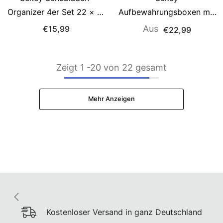
Organizer 4er Set 22 × 51
Aufbewahrungsboxen mit
× 11 cm – Faltbare
Deckel & Griffen – Faltbare
Aus
€15,99
€22,99
Kleiderschrank Organizer
Stoffboxen Organizer
aus Vliesstoff mit stabiler
50×30×30 cm, stapelbar
Zeigt
1
-
20
von 22 gesamt
Bodenplatte,
für Kleiderschrank & Regal
Aufbewahrungsbox für
– 3er/6er Set, Holzoptik
Kleidung, Unterwäsche, T-
Mehr Anzeigen
Shirts & Accessoires
Kostenloser Versand in ganz Deutschland