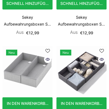
SCHNELL HINZUFÜGEN
SCHNELL HINZUFÜGEN
Sekey
Sekey
Aufbewahrungsboxen Set
Aufbewahrungsboxen Set
6er Set aus Vliesstoff –
6er Set aus Vliesstoff –
Aus
Aus
€12,99
€12,99
Faltbare Stoffboxen
Faltbare Stoffboxen
Organizer für Schubladen
Organizer für Schubladen
& Regale, Beige,
& Regale, Hellgrau,
Neu
Neu
Größenmix S für Kleidung,
Größenmix S für Kleidung,
Unterwäsche &
Unterwäsche &
Accessoires
Accessoires
IN DEN WARENKORB LEGEN
IN DEN WARENKORB LEG