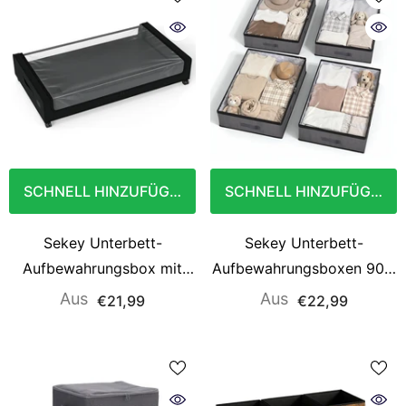
SCHNELL HINZUFÜGEN
SCHNELL HINZUFÜGEN
Sekey Unterbett-
Sekey Unterbett-
Aufbewahrungsbox mit
Aufbewahrungsboxen 90L,
Rollen 78 × 44 × 14 cm,
atmungsaktiv, modular,
Aus
Aus
€21,99
€22,99
Metallrahmen & PVC-
ideal für Kleidung,
Fenster für Kleidung &
Bettwäsche & saisonale
Bettwäsche
Textilien