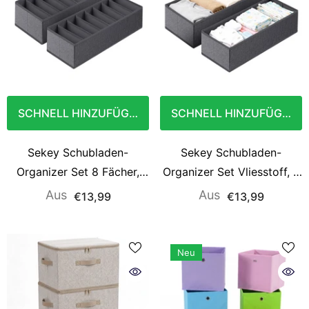
SCHNELL HINZUFÜGEN
SCHNELL HINZUFÜGEN
Sekey Schubladen-
Sekey Schubladen-
Organizer Set 8 Fächer,
Organizer Set Vliesstoff, 2
Vliesstoff, 2 Größen
Größen (19×40×11 cm &
Aus
Aus
€13,99
€13,99
(19×40×11 cm &
22×51×11 cm), flexibel für
22×51×11 cm), für
Kleidung, Accessoires &
Kleidung, Accessoires &
Alltagsartikel
Neu
Alltagsartikel