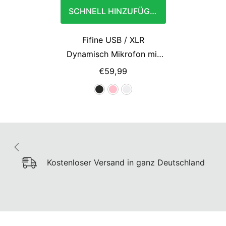
SCHNELL HINZUFÜGEN
Fifine USB / XLR
Dynamisch Mikrofon mit
Stummschalttaste und
€59,99
Kopfhörerbuchse, AM8
Kostenloser Versand in ganz Deutschland