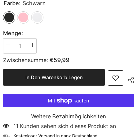
Farbe:
Schwarz
Menge:
Menge
Menge
verringern
erhöhen
für
für
€59,99
Zwischensumme:
Fifine
Fifine
USB
USB
/
/
XLR
XLR
In Den Warenkorb Legen
Dynamisch
Dynamisch
Mikrofon
Mikrofon
mit
mit
Stummschalttaste
Stummschalttaste
und
und
Kopfhörerbuchse,
Kopfhörerbuchse,
AM8
AM8
Weitere Bezahlmöglichkeiten
11 Kunden sehen sich dieses Produkt an
Kostenloser Versand in ganz Deutschland