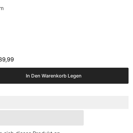
cm
89,99
In Den Warenkorb Legen
baum,
n