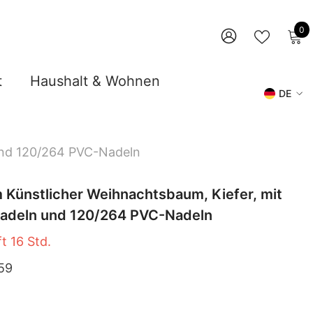
0
0
A
WUNSCHZ
ANMELDEN
t
Haushalt & Wohnen
DE
DE
EN
 Und 120/264 PVC-Nadeln
 Künstlicher Weihnachtsbaum, Kiefer, mit
nadeln und 120/264 PVC-Nadeln
ft
16
Std.
59