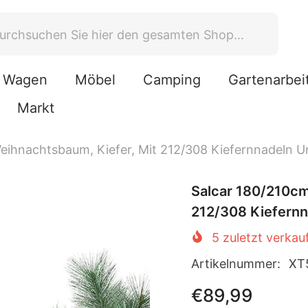
Wagen
Möbel
Camping
Gartenarbei
Markt
Weihnachtsbaum, Kiefer, Mit 212/308 Kiefernnadeln
Salcar 180/210cm
212/308 Kiefern
5
zuletzt verkau
Artikelnummer:
XT
€89,99