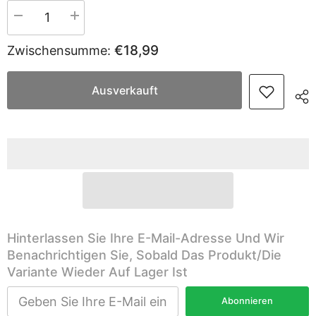
Menge
Menge
verringern
erhöhen
für
für
€18,99
Zwischensumme:
Salcar
Salcar
10
10
m
m
LED
LED
Ausverkauft
Solar
Solar
Lampion
Lampion
Lichterkette,
Lichterkette,
40
40
LEDs
LEDs
Hinterlassen Sie Ihre E-Mail-Adresse Und Wir
Benachrichtigen Sie, Sobald Das Produkt/die
Variante Wieder Auf Lager Ist
Abonnieren