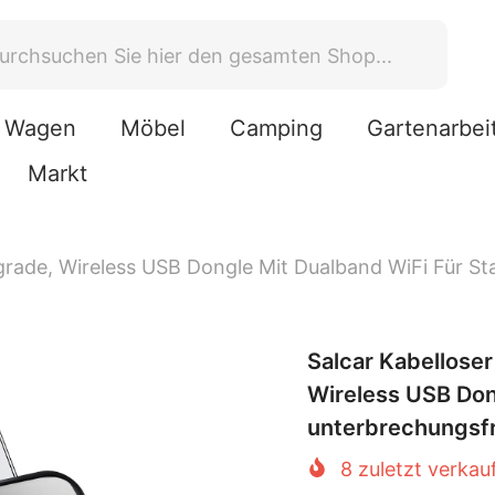
Wagen
Möbel
Camping
Gartenarbei
Markt
rade, Wireless USB Dongle Mit Dualband WiFi Für St
Salcar Kabellose
Wireless USB Dong
unterbrechungsfr
8
zuletzt verkau