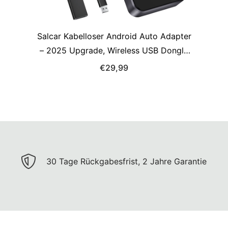
Salcar Kabelloser Android Auto Adapter
– 2025 Upgrade, Wireless USB Dongle
mit Dualband WiFi für stabile &
€29,99
unterbrechungsfreie Verbindung,
kompatibel mit Android 11+
30 Tage Rückgabesfrist, 2 Jahre Garantie