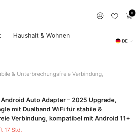
0
0
A
WUNSCHZ
ANMELDEN
t
Haushalt & Wohnen
DE
DE
EN
abile & Unterbrechungsfreie Verbindung,
r Android Auto Adapter – 2025 Upgrade,
le mit Dualband WiFi für stabile &
eie Verbindung, kompatibel mit Android 11+
ft
17
Std.