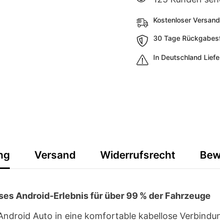
unterbrechungsfreie
unterbrechun
Verbindung,
Verbindung,
Kostenloser Versand
kompatibel
kompatibel
mit
mit
Android
Android
30 Tage Rückgabesfr
11+
11+
In Deutschland Lief
ng
Versand
Widerrufsrecht
Bew
es Android-Erlebnis für über 99 % der Fahrzeuge
Android Auto in eine komfortable kabellose Verbind