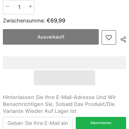
Menge
Menge
verringern
erhöhen
für
für
€69,99
Zwischensumme:
Sekey
Sekey
180
180
cm
cm
Klappbar
Klappbar
Ausverkauft
Gartentisch
Gartentisch
mit
mit
Tragegriff
Tragegriff
Hinterlassen Sie Ihre E-Mail-Adresse Und Wir
Benachrichtigen Sie, Sobald Das Produkt/die
Variante Wieder Auf Lager Ist
Abonnieren