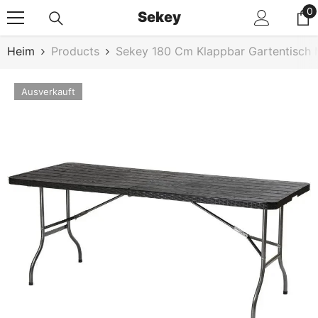
Zum Inhalt Springen
0
0
Sekey
Ar
Heim
Products
Sekey 180 Cm Klappbar Gartentisch M
Ausverkauft