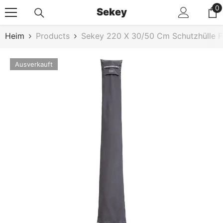
Zum Inhalt Springen
0
0
Sekey
Ar
Heim
Products
Sekey 220 X 30/50 Cm Schutzhülle 
Ausverkauft