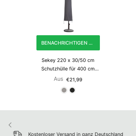
BENACHRICHTIGEN SIE MICH
Sekey 220 x 30/50 cm
Schutzhülle für 400 cm
Sonnenschirm, aus Oxford-
Aus
€21,99
Gewebe
Kostenloser Versand in ganz Deutschland