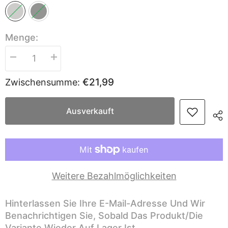
Menge:
Menge
Menge
verringern
erhöhen
für
für
€21,99
Zwischensumme:
Sekey
Sekey
220
220
x
x
30/50
30/50
Ausverkauft
cm
cm
Schutzhülle
Schutzhülle
für
für
400
400
cm
cm
Sonnenschirm,
Sonnenschirm,
aus
aus
Oxford-
Oxford-
Weitere Bezahlmöglichkeiten
Gewebe
Gewebe
Hinterlassen Sie Ihre E-Mail-Adresse Und Wir
Benachrichtigen Sie, Sobald Das Produkt/die
Variante Wieder Auf Lager Ist