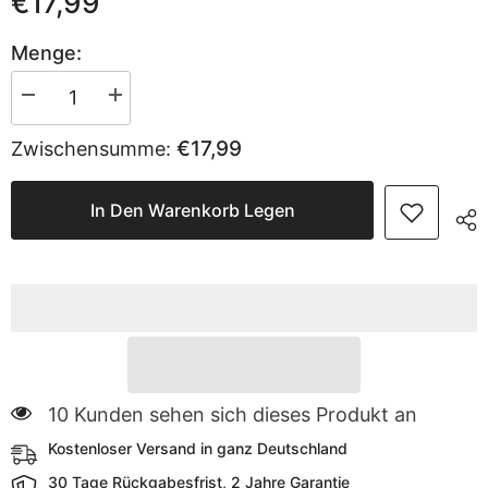
€17,99
Menge:
Menge
Menge
verringern
erhöhen
für
für
€17,99
Zwischensumme:
Sekey
Sekey
6-
6-
stöckiges
stöckiges
Schuhregal
Schuhregal
In Den Warenkorb Legen
aus
aus
Metall
Metall
–
–
Großes
Großes
Fassungsvermögen
Fassungsvermögen
&amp;
&amp;
platzsparende
platzsparende
Aufbewahrung
Aufbewahrung
für
für
alle
alle
Schuharten
Schuharten
100 Kunden sehen sich dieses Produkt an
Kostenloser Versand in ganz Deutschland
30 Tage Rückgabesfrist, 2 Jahre Garantie