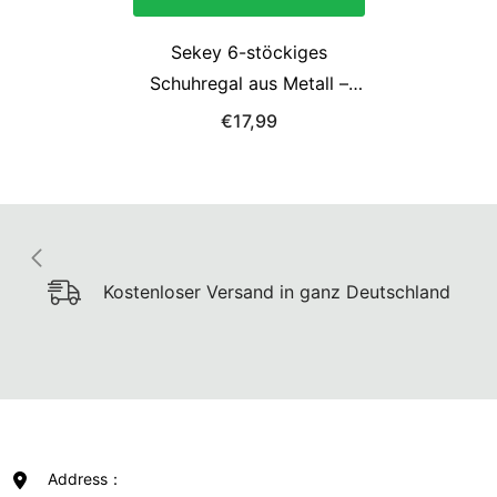
Sekey 6-stöckiges
Schuhregal aus Metall –
Großes Fassungsvermögen
€17,99
& platzsparende
Aufbewahrung für alle
Schuharten
Kostenloser Versand in ganz Deutschland
Address：