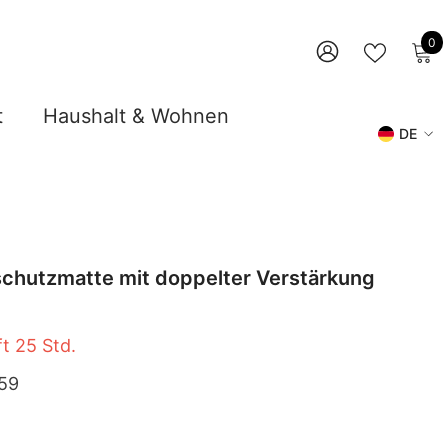
0
0
A
WUNSCHZ
ANMELDEN
t
Haushalt & Wohnen
DE
DE
EN
chutzmatte mit doppelter Verstärkung
ft
25
Std.
59