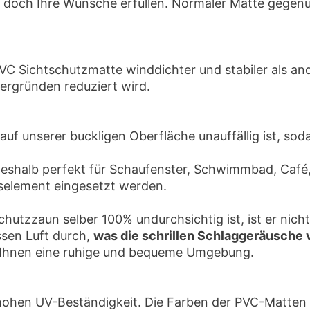
 doch Ihre Wünsche erfüllen. Normaler Matte gegenüb
PVC Sichtschutzmatte winddichter und stabiler als an
ergründen reduziert wird.
f unserer buckligen Oberfläche unauffällig ist, soda
deshalb perfekt für Schaufenster, Schwimmbad, Café,
selement eingesetzt werden.
hutzzaun selber 100% undurchsichtig ist, ist er nic
ssen Luft durch,
was die schrillen Schlaggeräusche
t Ihnen eine ruhige und bequeme Umgebung.
hohen UV-Beständigkeit. Die Farben der PVC-Matten b