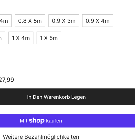
 4m
0.8 X 5m
0.9 X 3m
0.9 X 4m
m
1 X 4m
1 X 5m
27,99
matte
In Den Warenkorb Legen
Weitere Bezahlmöglichkeiten