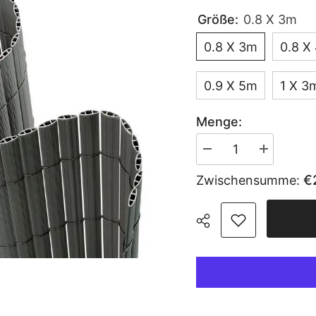
Größe:
0.8 X 3m
0.8 X 3m
0.8 X
0.9 X 5m
1 X 3
Menge:
Menge
Menge
verringern
erhöhen
für
für
€
Zwischensumme:
Sekey
Sekey
PVC
PVC
Sichtschutzmatte
Sichtschutz
mit
mit
doppelter
doppelter
Verstärkung
Verstärkung
innen,
innen,
Hellgrau
Hellgrau