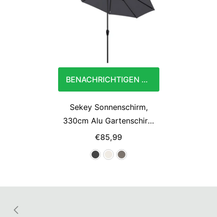
BENACHRICHTIGEN SIE MICH
Sekey Sonnenschirm,
330cm Alu Gartenschirm
8-eckiger, mit Kurbel
€85,99