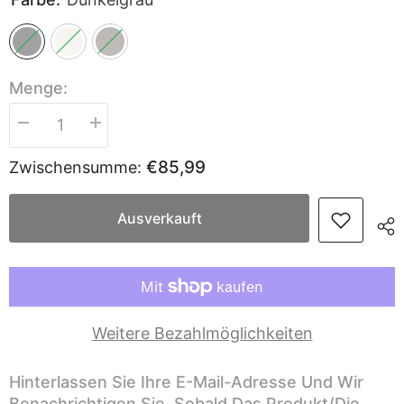
Menge:
Menge
Menge
verringern
erhöhen
für
für
€85,99
Zwischensumme:
Sekey
Sekey
Sonnenschirm,
Sonnenschirm,
330cm
330cm
Alu
Alu
Ausverkauft
Gartenschirm
Gartenschirm
8-
8-
eckiger,
eckiger,
mit
mit
Kurbel
Kurbel
Weitere Bezahlmöglichkeiten
Hinterlassen Sie Ihre E-Mail-Adresse Und Wir
Benachrichtigen Sie, Sobald Das Produkt/die