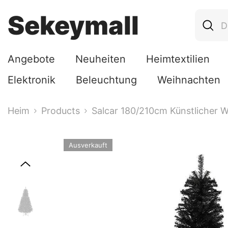
Zum Inhalt Springen
Sekeymall
Angebote
Neuheiten
Heimtextilien
Elektronik
Beleuchtung
Weihnachten
Heim
Products
Salcar 180/210cm Künstlicher 
Ausverkauft