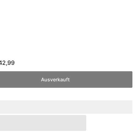
42,99
Ausverkauft
baum
baum