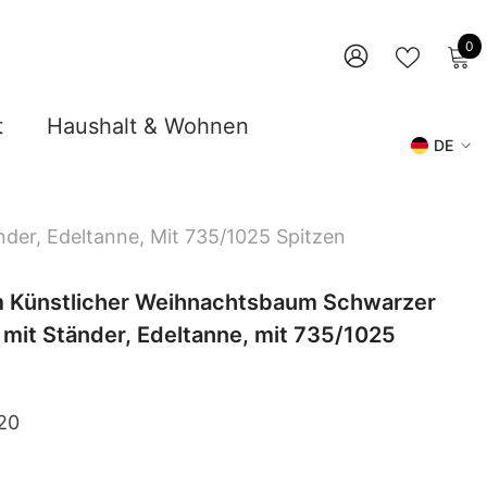
0
0
A
WUNSCHZ
ANMELDEN
t
Haushalt & Wohnen
DE
DE
EN
er, Edeltanne, Mit 735/1025 Spitzen
m Künstlicher Weihnachtsbaum Schwarzer
it Ständer, Edeltanne, mit 735/1025
20