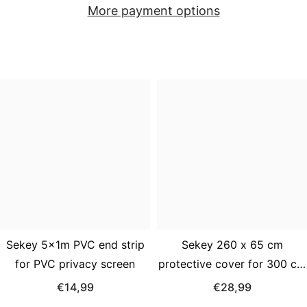
More payment options
höhenverstellbar,
höhenverstellbar,
neigbar
neigbar
mit
mit
Aluminium-
Aluminium-
Drehgelenk,
Drehgelenk,
UV50+
UV50+
Polyester,
Polyester,
Push-
Push-
Up-
Up-
System
System
für
für
Balkon,
Balkon,
Terrasse
Terrasse
&amp;
&amp;
Garten
Garten
Sekey 5x1m PVC end strip
Sekey 260 x 65 cm
for PVC privacy screen
protective cover for 300 cm
cantilever umbrella, made of
€14,99
€28,99
Oxford fabric