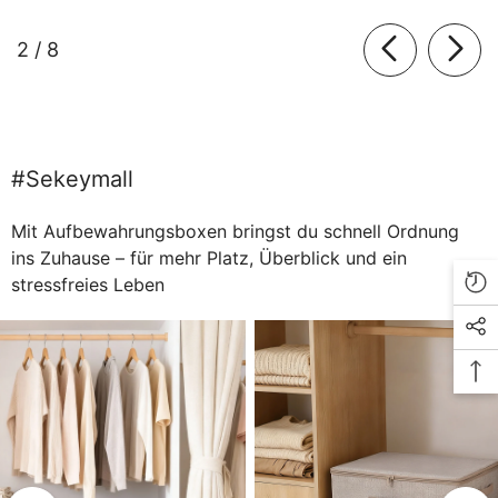
of
2
/
8
#sekeymall
Mit Aufbewahrungsboxen bringst du schnell Ordnung
ins Zuhause – für mehr Platz, Überblick und ein
stressfreies Leben