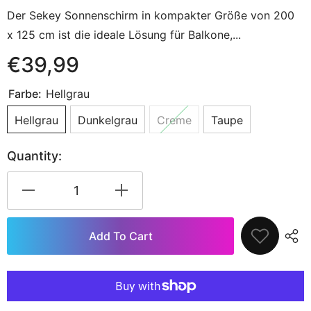
Der Sekey Sonnenschirm in kompakter Größe von 200
x 125 cm ist die ideale Lösung für Balkone,...
€39,99
Farbe:
Hellgrau
Hellgrau
Dunkelgrau
Creme
Taupe
Quantity:
Decrease
Increase
quantity
quantity
for
for
Sekey
Sekey
Add To Cart
Sonnenschirm
Sonnenschirm
Balkon
Balkon
200x125
200x125
cm
cm
rechteckig
rechteckig
in
in
Holzoptik
Holzoptik
–
–